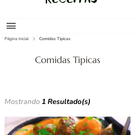
kybom.com
Seu site de receitas saudáveis
Página inicial
Comidas Tipicas
Comidas Tipicas
Mostrando
1 Resultado(s)