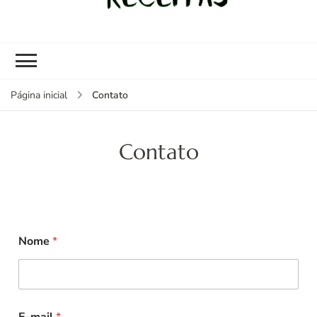
kybom.com
Seu site de receitas saudáveis
Contato
Página inicial
Contato
Nome
*