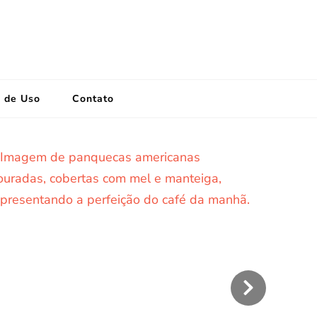
 de Uso
Contato
Patê d
licie-se com Nossa Receita
Tomate
 Panqueca Americana: Café
 Manhã Irresistível!
›