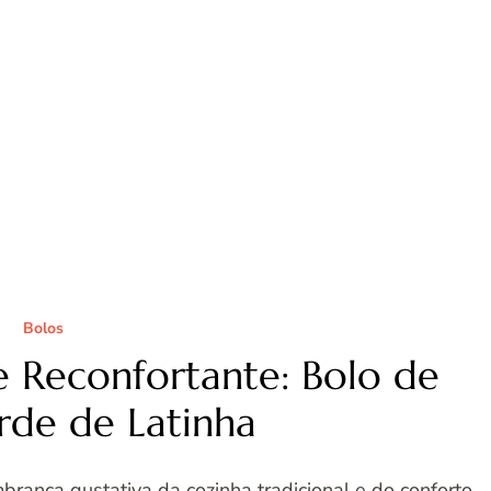
Bolos
 e Reconfortante: Bolo de
rde de Latinha
brança gustativa da cozinha tradicional e do conforto