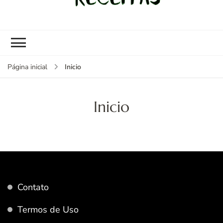
kybom.com
Seu site de receitas saudáveis
Inicio
Página inicial
Inicio
Contato
Termos de Uso