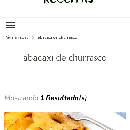
kybom.com
Seu site de receitas saudáveis
Página inicial
abacaxi de churrasco
abacaxi de churrasco
Mostrando
1 Resultado(s)