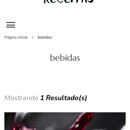
kybom.com
Seu site de receitas saudáveis
Página inicial
bebidas
bebidas
Mostrando
1 Resultado(s)