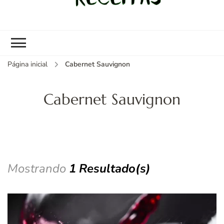
kybom.com
Seu site de receitas saudáveis
Página inicial
Cabernet Sauvignon
Cabernet Sauvignon
Mostrando
1 Resultado(s)