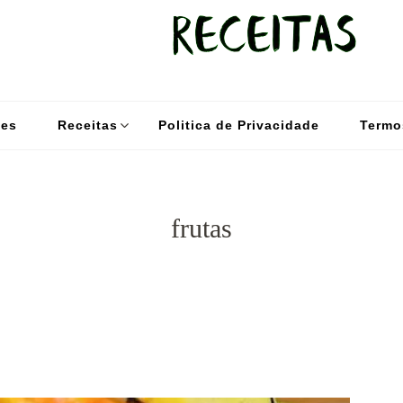
kybom.com
Seu site de receitas saudáveis
des
Receitas
Politica de Privacidade
Termo
frutas