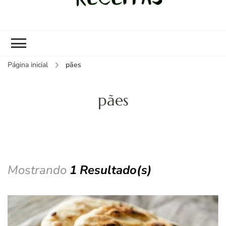
kybom.com
Seu site de receitas saudáveis
Página inicial
pães
pães
Mostrando
1 Resultado(s)