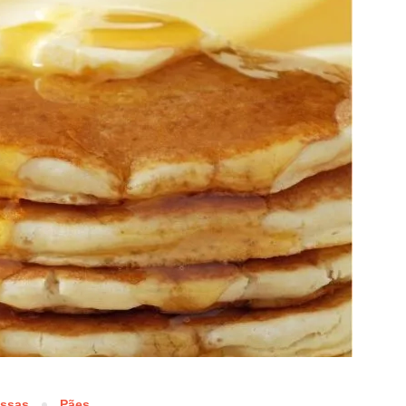
ssas
Pães