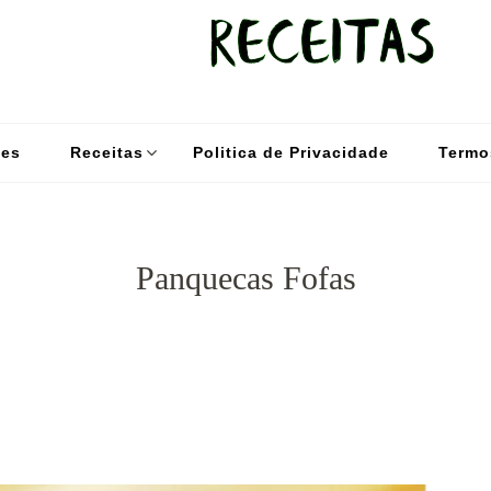
kybom.com
Seu site de receitas saudáveis
des
Receitas
Politica de Privacidade
Termo
Panquecas Fofas