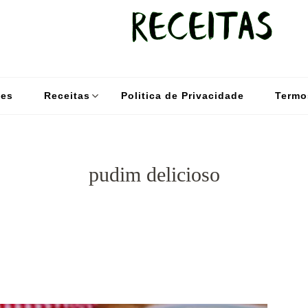
kybom.com
Seu site de receitas saudáveis
des
Receitas
Politica de Privacidade
Termo
pudim delicioso