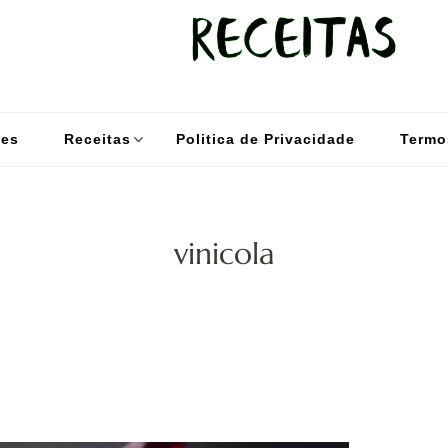
kybom.com
Seu site de receitas saudáveis
des
Receitas
Politica de Privacidade
Termo
vinicola