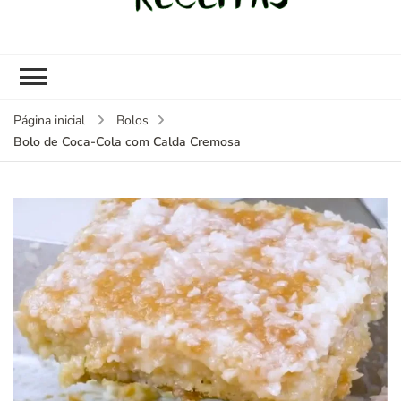
kybom.com
Seu site de receitas saudáveis
Página inicial
Bolos
Bolo de Coca-Cola com Calda Cremosa