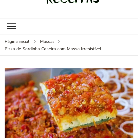
kybom.com
Seu site de receitas saudáveis
Página inicial
Massas
Pizza de Sardinha Caseira com Massa Irresistível