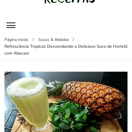
kybom.com
Seu site de receitas saudáveis
Página inicial
Sucos & Bebidas
Refrescância Tropical: Desvendando o Delicioso Suco de Hortelã
com Abacaxi