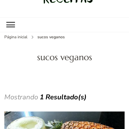
kybom.com
Seu site de receitas saudáveis
Página inicial
sucos veganos
sucos veganos
Mostrando
1 Resultado(s)