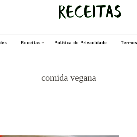
kybom.com
Seu site de receitas saudáveis
des
Receitas
Politica de Privacidade
Termos
comida vegana