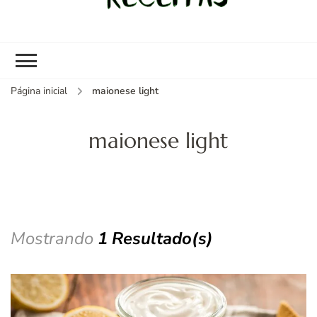
kybom.com
Seu site de receitas saudáveis
Página inicial
maionese light
maionese light
Mostrando
1 Resultado(s)