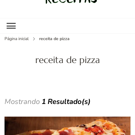
kybom.com
Seu site de receitas saudáveis
Página inicial
receita de pizza
receita de pizza
Mostrando
1 Resultado(s)