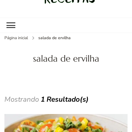
kybom.com
Seu site de receitas saudáveis
Página inicial
salada de ervilha
salada de ervilha
Mostrando
1 Resultado(s)