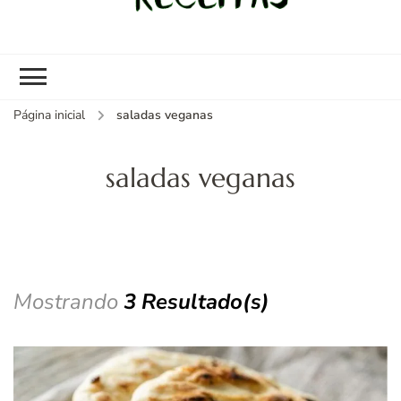
kybom.com
Seu site de receitas saudáveis
Página inicial
saladas veganas
saladas veganas
Mostrando
3 Resultado(s)